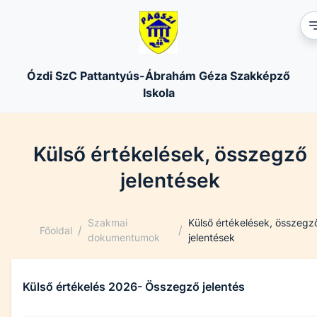
Ózdi SzC Pattantyús-Ábrahám Géza Szakképző
Iskola
Külső értékelések, összegző
jelentések
Szakmai
Külső értékelések, összegz
/
/
Főoldal
dokumentumok
jelentések
Külső értékelés 2026- Összegző jelentés