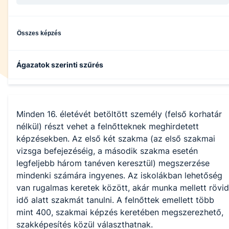
Összes képzés
Ágazatok szerinti szűrés
Építőipar
Minden 16. életévét betöltött személy (felső korhatár
Egészségügy
nélkül) részt vehet a felnőtteknek meghirdetett
képzésekben. Az első két szakma (az első szakmai
vizsga befejezéséig, a második szakma esetén
Gépészet
legfeljebb három tanéven keresztül) megszerzése
mindenki számára ingyenes. Az iskolákban lehetőség
Épületgépészet
van rugalmas keretek között, akár munka mellett rövid
idő alatt szakmát tanulni. A felnőttek emellett több
mint 400, szakmai képzés keretében megszerezhető,
Szociális
szakképesítés közül választhatnak.