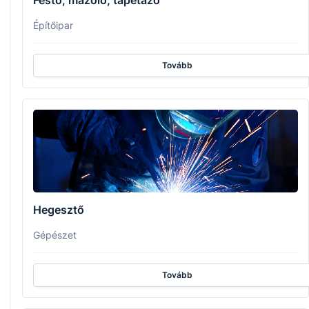
Festő, mázoló, tapétázó
Építőipar
Tovább
Hegesztő
Gépészet
Tovább