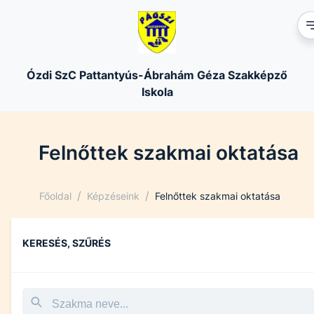
Ózdi SzC Pattantyús-Ábrahám Géza Szakképző
Iskola
Felnőttek szakmai oktatása
/
/
Főoldal
Képzéseink
Felnőttek szakmai oktatása
KERESÉS, SZŰRÉS