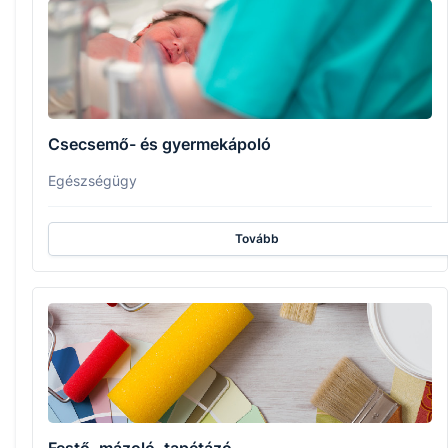
Csecsemő- és gyermekápoló
Egészségügy
Tovább