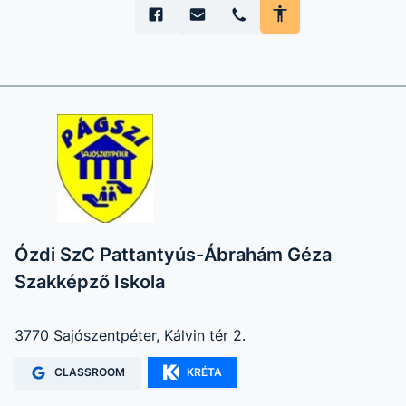
Ózdi SzC Pattantyús-Ábrahám Géza
Szakképző Iskola
3770 Sajószentpéter, Kálvin tér 2.
CLASSROOM
KRÉTA