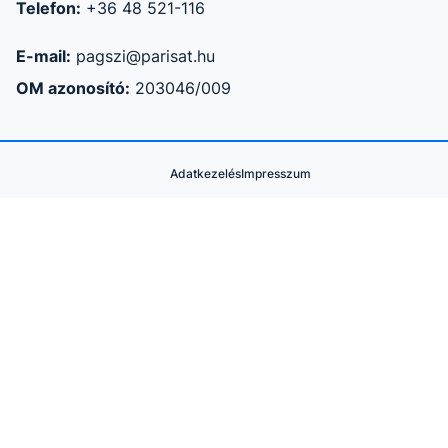
Telefon:
+36 48 521-116
E-mail:
pagszi@parisat.hu
OM azonosító:
203046/009
Adatkezelés
Impresszum