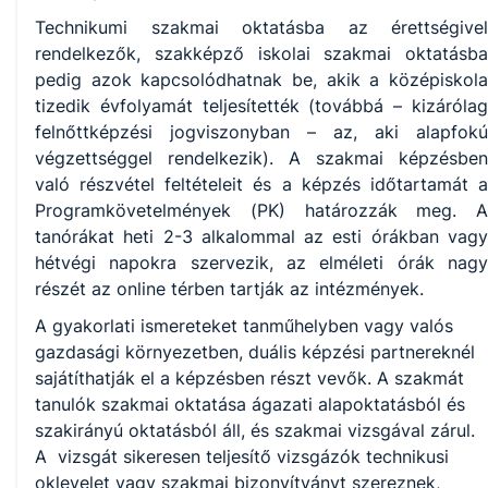
Technikumi szakmai oktatásba az érettségivel
Oktatás
rendelkezők, szakképző iskolai szakmai oktatásba
pedig azok kapcsolódhatnak be, akik a középiskola
tizedik évfolyamát teljesítették (továbbá – kizárólag
felnőttképzési jogviszonyban – az, aki alapfokú
végzettséggel rendelkezik). A szakmai képzésben
való részvétel feltételeit és a képzés időtartamát a
Programkövetelmények (PK) határozzák meg. A
tanórákat heti 2-3 alkalommal az esti órákban vagy
hétvégi napokra szervezik, az elméleti órák nagy
részét az online térben tartják az intézmények.
A gyakorlati ismereteket tanműhelyben vagy valós
gazdasági környezetben, duális képzési partnereknél
sajátíthatják el a képzésben részt vevők. A szakmát
tanulók szakmai oktatása ágazati alapoktatásból és
szakirányú oktatásból áll, és szakmai vizsgával zárul.
A vizsgát sikeresen teljesítő vizsgázók technikusi
oklevelet vagy szakmai bizonyítványt szereznek,