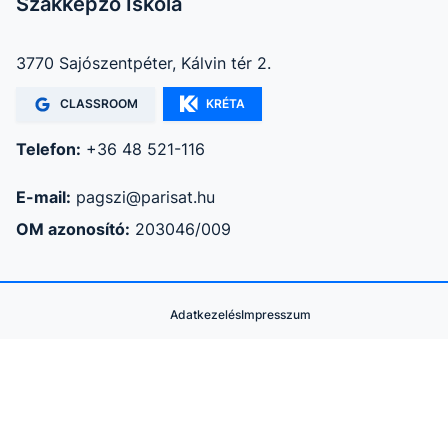
Szakképző Iskola
3770 Sajószentpéter, Kálvin tér 2.
CLASSROOM
KRÉTA
Telefon:
+36 48 521-116
E-mail:
pagszi@parisat.hu
OM azonosító:
203046/009
Adatkezelés
Impresszum