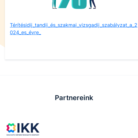
Térítésidij_tandij_és_szakmai_vizsgadij_szabályzat_a_2
024_es_évre_
Partnereink